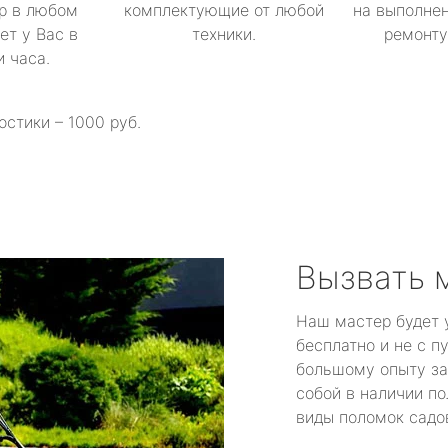
р в любом
комплектующие от любой
на выполнен
ет у Вас в
техники.
ремонту 
и часа.
остики – 1000 руб.
Вызвать 
Наш мастер будет 
бесплатно и не с п
большому опыту за
собой в наличии по
виды поломок садов