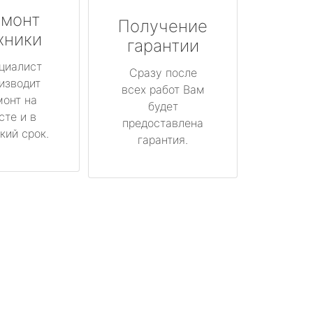
монт
Получение
хники
гарантии
циалист
Сразу после
изводит
всех работ Вам
монт на
будет
сте и в
предоставлена
кий срок.
гарантия.