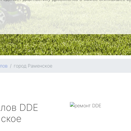
лов
город Раменское
олов
DDE
нское