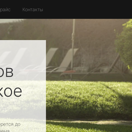
райс
Контакты
ов
кое
рется до
ремя.