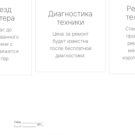
Ре
езд
Диагностика
те
тера
техники
Спе
ас до
Цена за ремонт
про
ованного
будет известна
ре
ени с
после бесплатной
ме
вяжется
диагностики.
корот
тер.