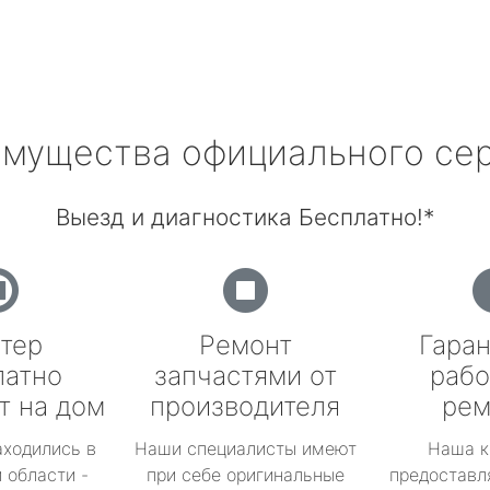
мущества официального се
Выезд и диагностика Бесплатно!*
тер
Ремонт
Гаран
латно
запчастями от
рабо
т на дом
производителя
рем
аходились в
Наши специалисты имеют
Наша к
 области -
при себе оригинальные
предоставл