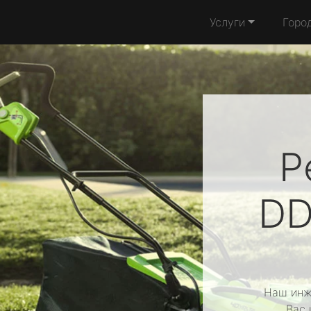
Услуги
Горо
Р
DD
Наш инж
Вас 