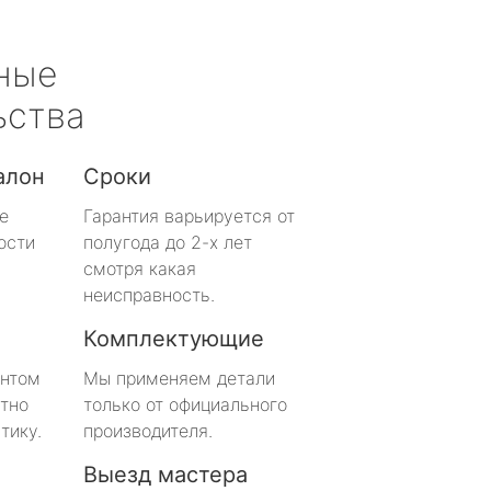
ные
ьства
алон
Сроки
е
Гарантия варьируется от
ости
полугода до 2-х лет
смотря какая
неисправность.
Комплектующие
онтом
Мы применяем детали
тно
только от официального
тику.
производителя.
Выезд мастера