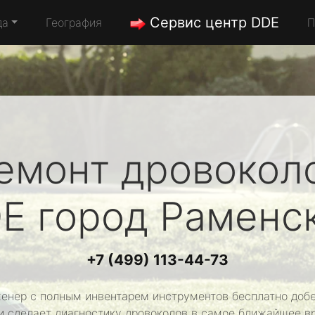
Сервис центр DDE
да
География
П
емонт дровокол
E
город Раменс
+7 (499) 113-44-73
енер с полным инвентарем инструментов бесплатно добе
и сделает диагностику дровоколов в самое ближайшее в