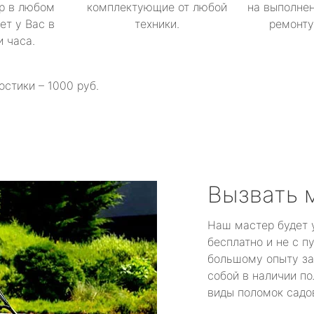
р в любом
комплектующие от любой
на выполнен
ет у Вас в
техники.
ремонту 
и часа.
остики – 1000 руб.
Вызвать 
Наш мастер будет 
бесплатно и не с п
большому опыту за
собой в наличии по
виды поломок садов