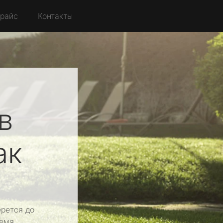
райс
Контакты
в
ак
рется до
емя.