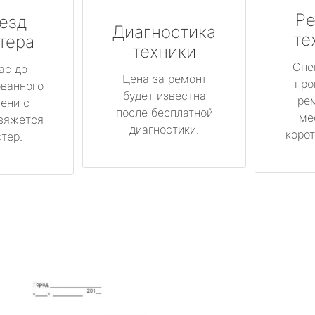
Ре
езд
Диагностика
те
тера
техники
Спе
ас до
Цена за ремонт
про
ованного
будет известна
ре
ени с
после бесплатной
ме
вяжется
диагностики.
корот
тер.