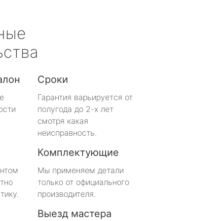
ные
ьства
алон
Сроки
е
Гарантия варьируется от
ости
полугода до 2-х лет
смотря какая
неисправность.
Комплектующие
онтом
Мы применяем детали
тно
только от официального
тику.
производителя.
Выезд мастера