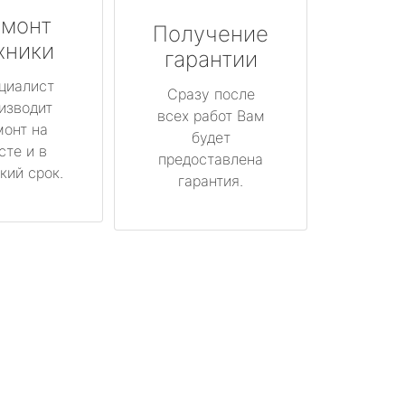
монт
Получение
хники
гарантии
циалист
Сразу после
изводит
всех работ Вам
монт на
будет
сте и в
предоставлена
кий срок.
гарантия.