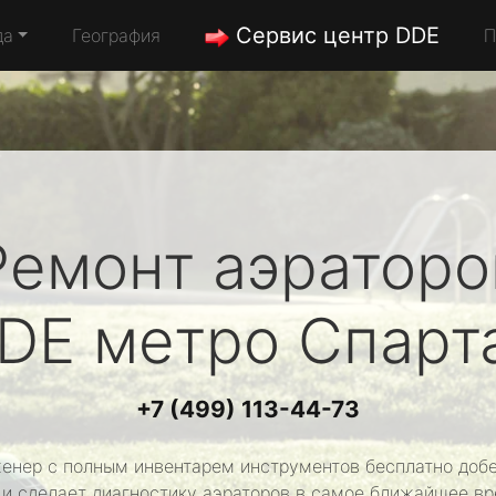
Сервис центр DDE
да
География
П
Ремонт аэраторо
DE
метро Спарт
+7 (499) 113-44-73
енер с полным инвентарем инструментов бесплатно добе
 и сделает диагностику аэраторов в самое ближайшее вр