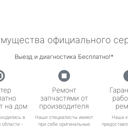
мущества официального се
Выезд и диагностика Бесплатно!*
тер
Ремонт
Гаран
латно
запчастями от
рабо
т на дом
производителя
рем
аходились в
Наши специалисты имеют
Наша к
 области -
при себе оригинальные
предоставл