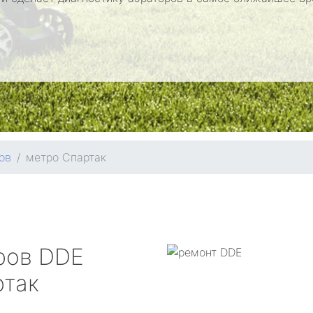
ов
метро Спартак
ров
DDE
ртак