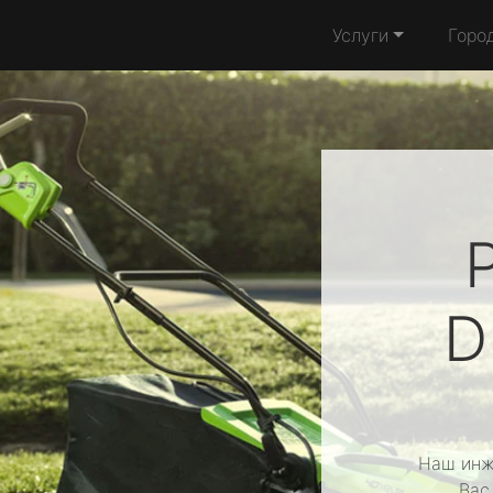
Услуги
Горо
D
Наш инж
Вас