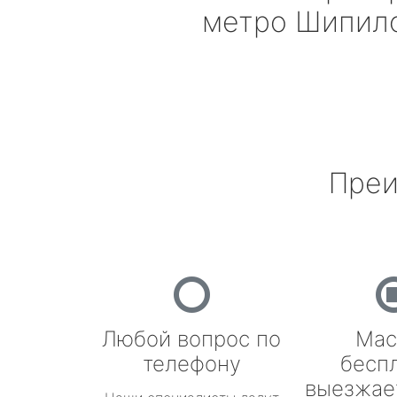
метро Шипил
Преи
Любой вопрос по
Мас
телефону
бесп
выезжае