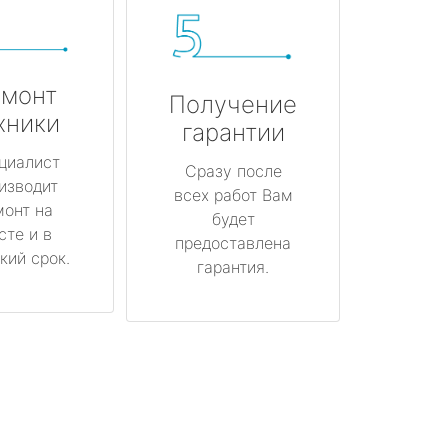
монт
Получение
хники
гарантии
циалист
Сразу после
изводит
всех работ Вам
монт на
будет
сте и в
предоставлена
кий срок.
гарантия.