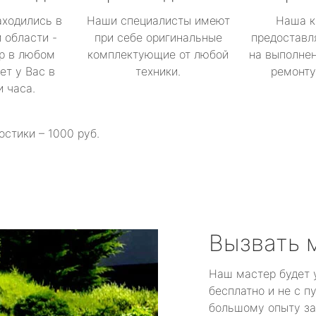
аходились в
Наши специалисты имеют
Наша к
 области -
при себе оригинальные
предоставл
р в любом
комплектующие от любой
на выполнен
ет у Вас в
техники.
ремонту 
и часа.
остики – 1000 руб.
Вызвать 
Наш мастер будет 
бесплатно и не с п
большому опыту за