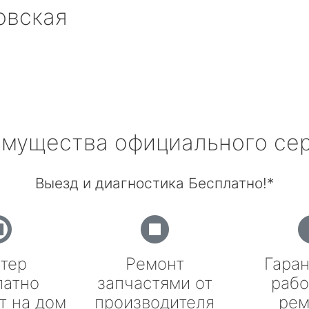
овская
мущества официального се
Выезд и диагностика Бесплатно!*
тер
Ремонт
Гаран
латно
запчастями от
рабо
т на дом
производителя
рем