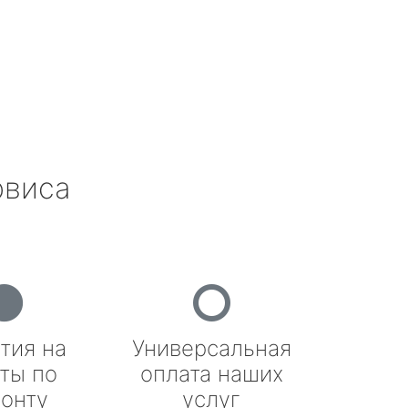
рвиса
тия на
Универсальная
ты по
оплата наших
онту
услуг