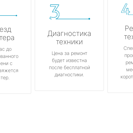
Ре
езд
Диагностика
те
тера
техники
Спе
ас до
Цена за ремонт
про
ованного
будет известна
ре
ени с
после бесплатной
ме
вяжется
диагностики.
корот
тер.