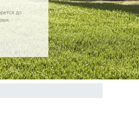
рется до
емя.