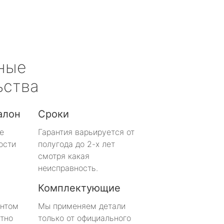
ные
ьства
алон
Сроки
е
Гарантия варьируется от
ости
полугода до 2-х лет
смотря какая
неисправность.
Комплектующие
онтом
Мы применяем детали
тно
только от официального