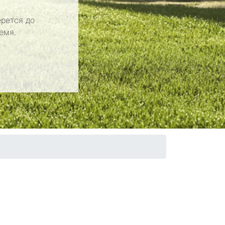
рется до
емя.