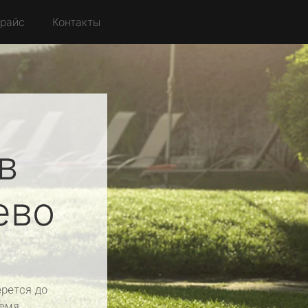
райс
Контакты
в
ево
рется до
емя.