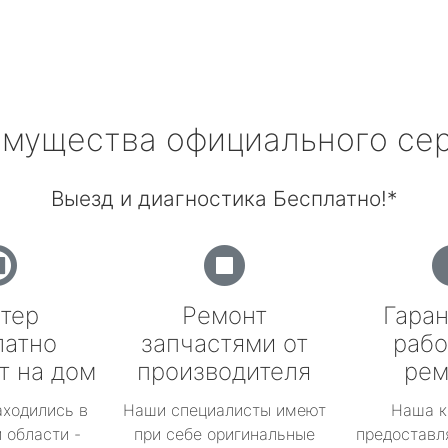
мущества официального се
Выезд и диагностика Бесплатно!*
тер
Ремонт
Гаран
латно
запчастями от
рабо
т на дом
производителя
рем
аходились в
Наши специалисты имеют
Наша к
 области -
при себе оригинальные
предоставл