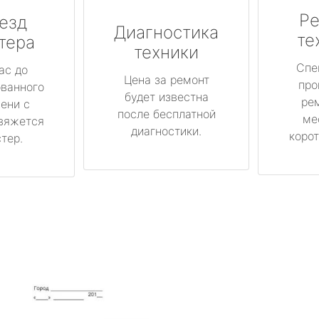
Ре
езд
Диагностика
те
тера
техники
Спе
ас до
Цена за ремонт
про
ованного
будет известна
ре
ени с
после бесплатной
ме
вяжется
диагностики.
корот
тер.