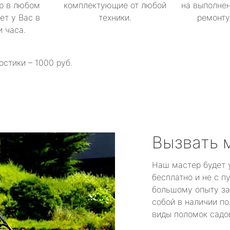
р в любом
комплектующие от любой
на выполнен
ет у Вас в
техники.
ремонту 
и часа.
остики – 1000 руб.
Вызвать 
Наш мастер будет 
бесплатно и не с п
большому опыту за
собой в наличии по
виды поломок садов