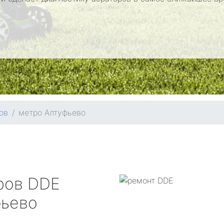
ов
метро Алтуфьево
ров
DDE
фьево