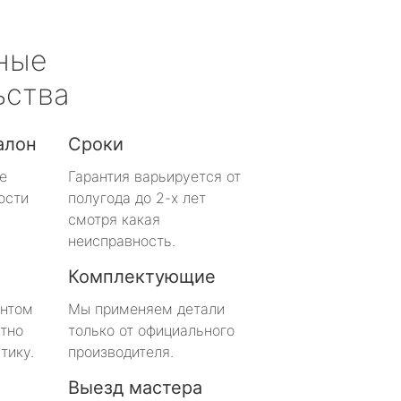
ные
ьства
алон
Сроки
е
Гарантия варьируется от
ости
полугода до 2-х лет
смотря какая
неисправность.
Комплектующие
онтом
Мы применяем детали
тно
только от официального
тику.
производителя.
Выезд мастера