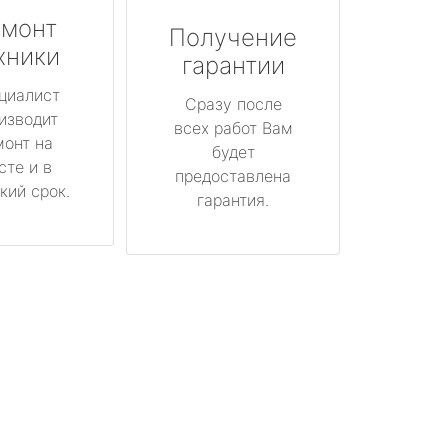
монт
Получение
хники
гарантии
циалист
Сразу после
изводит
всех работ Вам
монт на
будет
сте и в
предоставлена
кий срок.
гарантия.