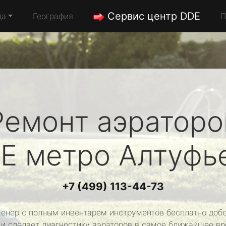
Сервис центр DDE
да
География
П
Ремонт аэраторо
E
метро Алтуфь
+7 (499) 113-44-73
енер с полным инвентарем инструментов бесплатно добе
 и сделает диагностику аэраторов в самое ближайшее вр