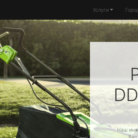
Услуги
Горо
DD
Наш инж
Вас